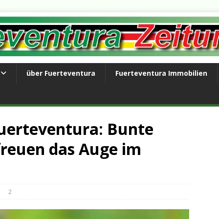
über Fuerteventura
Fuerteventura Immobilien
uerteventura: Bunte
freuen das Auge im
2