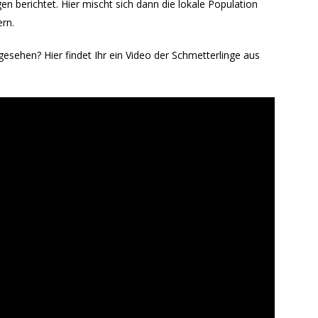
en berichtet. Hier mischt sich dann die lokale Population
ern.
esehen? Hier findet Ihr ein Video der Schmetterlinge aus