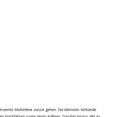
genannte Mutterlinie zurück gehen. Die kleinsten Verbände
chen Nachfahren sowie deren Kälbern. Darüber hinaus gibt es