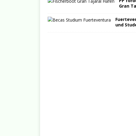
PP ford
Gran Ta
Fuerteven
und Stud