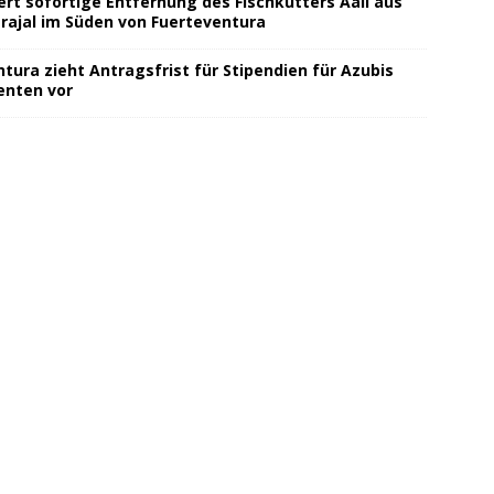
ert sofortige Entfernung des Fischkutters Aali aus
rajal im Süden von Fuerteventura
tura zieht Antragsfrist für Stipendien für Azubis
enten vor