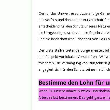
Der für das Umweltressort zuständige Gemei
des Vorfalls und dankte der Bürgerschaft fü
entscheidend für den Schutz unseres Naturer
die Umgebung zu schützen, die Regeln zu resp
und die landschaftliche Schönheit von La Oliv
Der Erste stellvertretende Bürgermeister, Ju
den Respekt vor lokalen Vorschriften. “Wir 
tolerieren. Die Verhängung von Bußgeldern ge
engagiert sich für den Schutz seines natürlich
Bestimme den Lohn für un
Wenn Du unsere Inhalte nützlich, unterhalts
Arbeit selbst bestimmen. Das geht ganz einfa