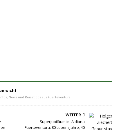
bersicht
Infos, News und Reisetipps aus Fuerteventura
WEITER
e
Superjubiläum im Aldiana
hen
Fuerteventura: 80 Lebensjahre, 40