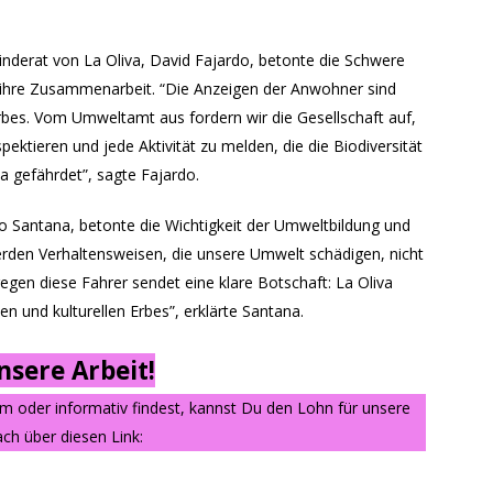
nderat von La Oliva, David Fajardo, betonte die Schwere
r ihre Zusammenarbeit. “Die Anzeigen der Anwohner sind
bes. Vom Umweltamt aus fordern wir die Gesellschaft auf,
ektieren und jede Aktivität zu melden, die die Biodiversität
a gefährdet”, sagte Fajardo.
lio Santana, betonte die Wichtigkeit der Umweltbildung und
werden Verhaltensweisen, die unsere Umwelt schädigen, nicht
gen diese Fahrer sendet eine klare Botschaft: La Oliva
en und kulturellen Erbes”, erklärte Santana.
sere Arbeit!
am oder informativ findest, kannst Du den Lohn für unsere
ch über diesen Link: