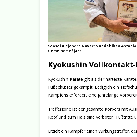
Sensei Alejandro Navarro und Shihan Antonio
Gemeinde Pájara
Kyokushin Vollkontakt-
Kyokushin-Karate gilt als der härteste Karat
Fußschützer gekämpft. Lediglich ein Tiefschu
Kämpfens erfordert eine jahrelange Vorberei
Trefferzone ist der gesamte Körpers mit A
Kopf und zum Hals sind verboten. Fußtritte 
Erzielt ein Kämpfer einen Wirkungstreffer, d