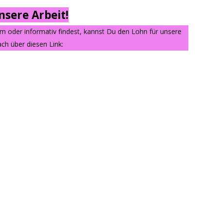
sere Arbeit!
am oder informativ findest, kannst Du den Lohn für unsere
ch über diesen Link: