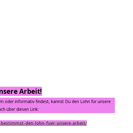
sere Arbeit!
am oder informativ findest, kannst Du den Lohn für unsere
ch über diesen Link:
-bestimmst-den-lohn-fuer-unsere-arbeit/