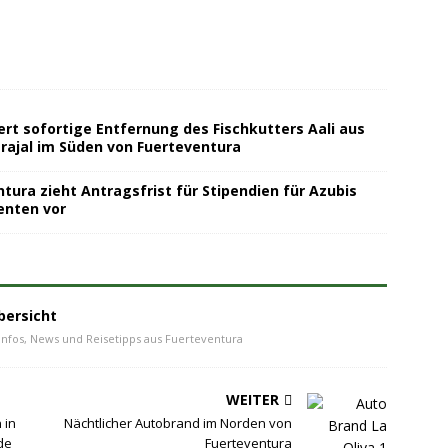
ert sofortige Entfernung des Fischkutters Aali aus
rajal im Süden von Fuerteventura
tura zieht Antragsfrist für Stipendien für Azubis
enten vor
bersicht
Infos, News und Reisetipps aus Fuerteventura
WEITER
 in
Nächtlicher Autobrand im Norden von
de
Fuerteventura