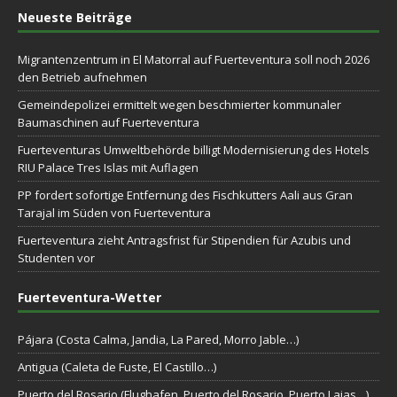
Neueste Beiträge
Migrantenzentrum in El Matorral auf Fuerteventura soll noch 2026
den Betrieb aufnehmen
Gemeindepolizei ermittelt wegen beschmierter kommunaler
Baumaschinen auf Fuerteventura
Fuerteventuras Umweltbehörde billigt Modernisierung des Hotels
RIU Palace Tres Islas mit Auflagen
PP fordert sofortige Entfernung des Fischkutters Aali aus Gran
Tarajal im Süden von Fuerteventura
Fuerteventura zieht Antragsfrist für Stipendien für Azubis und
Studenten vor
Fuerteventura-Wetter
Pájara (Costa Calma, Jandia, La Pared, Morro Jable…)
Antigua (Caleta de Fuste, El Castillo…)
Puerto del Rosario (Flughafen, Puerto del Rosario, Puerto Lajas…)