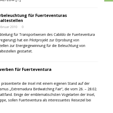
rbeleuchtung für Fuerteventuras
altestellen
ebruar 2010
0
bteilung für Transportwesen des Cabildo de Fuerteventura
lregierung) hat ein Pilotprojekt zur Erprobung von
zellen zur Energiegewinnung für die Beleuchtung von
ltestellen gestartet.
werben für Fuerteventura
räsentierte die Insel mit einem eigenen Stand auf der
ismus „Extremadura Birdwatching Fair“, die vom 26. – 28.02.
ttfand. Einige der emblematischsten Vogelarten der Insel,
pe, sollen Fuerteventura als interessantes Reiseziel bei