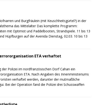
narren und Burgfräulein (mit Keuschheitsgürtel?) in der
valsthema das Mittelalter Das komplette Programm:
itäten mit Optimist und Paddelbooten, Strandspiele. 11 bis 13
nd Hüpfburgen auf der Avenida Dienstag, 02.03. 10 bis 13
errororganisation ETA verhaftet
 der Polizei im nordfranzösischen Dorf Cahan ein
rororganisation ETA. Nach Angaben des Innenministeriums
rroristen verhaftet werden, darunter der mutmaßliche
i. Bei der Operation fand die Polizei drei Schusswaffen
stlerliste