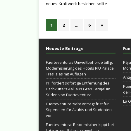
neues Kraftwerk bestehen sollte.
1
2
…
6
»
Neueste Beiträge
Fue
Fuerteventuras Umweltbehörde billigt
Pája
Modernisierung des Hotels RIU Palace
Morr
Tres Islas mit Auflagen
Anti
PP fordert sofortige Entfernung des
Puer
Fischkutters Aali aus Gran Tarajal im
del 
Süden von Fuerteventura
La Ol
Fuerteventura zieht Antragsfrist für
Stipendien für Azubis und Studenten
vor
Fuerteventura: Betonmischer kippt bei
Lajares um, Fahrer schwebt in