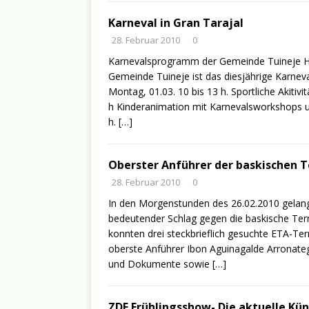
Karneval in Gran Tarajal
28. Februar 2010
0
Karnevalsprogramm der Gemeinde Tuineje Hof
Gemeinde Tuineje ist das diesjährige Karne
Montag, 01.03. 10 bis 13 h. Sportliche Akitiv
h Kinderanimation mit Karnevalsworkshops u
h.
[…]
Oberster Anführer der baskischen T
28. Februar 2010
0
In den Morgenstunden des 26.02.2010 gelang
bedeutender Schlag gegen die baskische Ter
konnten drei steckbrieflich gesuchte ETA-Te
oberste Anführer Ibon Aguinagalde Arronategu
und Dokumente sowie
[…]
ZDF Frühlingsshow- Die aktuelle Kün