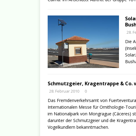
Sola
Bush
28. F
Die A
(Inse
Solar
Busha
Schmutzgeier, Kragentrappe & Co. 
28. Februar 2010
0
Das Fremdenverkehrsamt von Fuerteventura p
Internationalen Messe für Ornithologie-Tour
im Nationalpark von Mongrague (Cáceres) sta
darunter der Schmutzgeier und die Kragentrap
Vogelkundlern bekanntmachen.