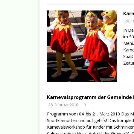
Karn
28. F
In De
im Sü
Menüp
Karne
Spaß 
Zeitun
Karnevalsprogramm der Gemeinde 
28. Februar 2010
0
Programm vom 04. bis 21. März 2010 Das Mott
Sportklamotten und auf geht´s! Das komple
Karnevalsworkshop für Kinder mit Schminken
Calma. Im Anschluss: Auftritt der Gruppe 