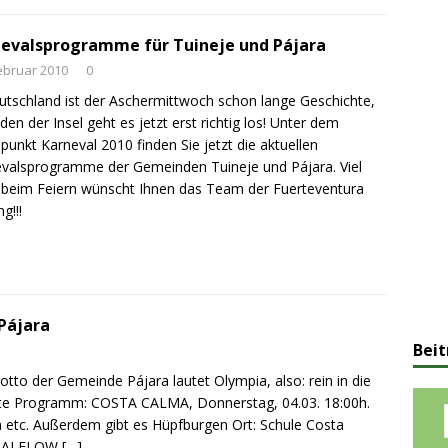
evalsprogramme für Tuineje und Pájara
ebruar 2010
0
utschland ist der Aschermittwoch schon lange Geschichte,
den der Insel geht es jetzt erst richtig los! Unter dem
unkt Karneval 2010 finden Sie jetzt die aktuellen
valsprogramme der Gemeinden Tuineje und Pájara. Viel
beim Feiern wünscht Ihnen das Team der Fuerteventura
g!!!
Pájara
Beit
o der Gemeinde Pájara lautet Olympia, also: rein in die
tte Programm: COSTA CALMA, Donnerstag, 04.03. 18:00h.
 etc. Außerdem gibt es Hüpfburgen Ort: Schule Costa
YUTALFLOW
[…]