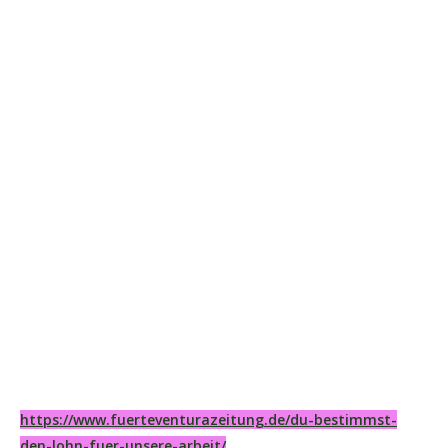
https://www.fuerteventurazeitung.de/du-bestimmst-
den-lohn-fuer-unsere-arbeit/