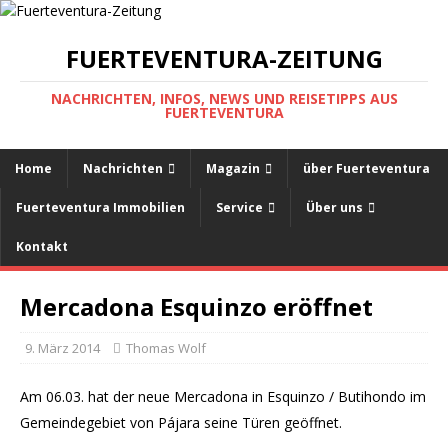
FUERTEVENTURA-ZEITUNG
NACHRICHTEN, INFOS, NEWS UND REISETIPPS AUS
FUERTEVENTURA
Home
Nachrichten
Magazin
über Fuerteventura
Fuerteventura Immobilien
Service
Über uns
Kontakt
Mercadona Esquinzo eröffnet
9. März 2014
Thomas Wolf
Am 06.03. hat der neue Mercadona in Esquinzo / Butihondo im
Gemeindegebiet von Pájara seine Türen geöffnet.