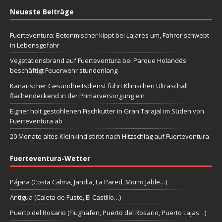
Neueste Beiträge
Fuerteventura: Betonmischer kippt bei Lajares um, Fahrer schwebt
in Lebensgefahr
Vegetationsbrand auf Fuerteventura bei Parque Holandés
beschäftigt Feuerwehr stundenlang
Kanarischer Gesundheitsdienst führt Klinischen Ultraschall
flächendeckend in der Primärversorgung ein
Eigner holt gestohlenen Fischkutter in Gran Tarajal im Süden von
Fuerteventura ab
20 Monate altes Kleinkind stirbt nach Hitzschlag auf Fuerteventura
Fuerteventura-Wetter
Pájara (Costa Calma, Jandia, La Pared, Morro Jable…)
Antigua (Caleta de Fuste, El Castillo…)
Puerto del Rosario (Flughafen, Puerto del Rosario, Puerto Lajas…)