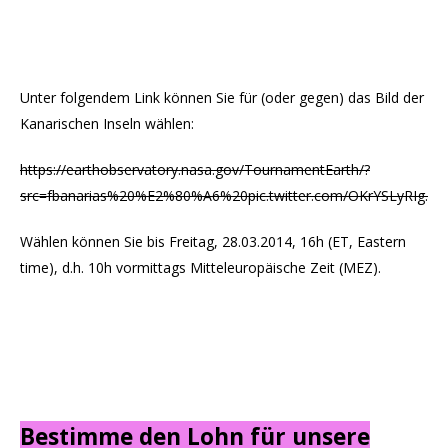
Unter folgendem Link können Sie für (oder gegen) das Bild der
Kanarischen Inseln wählen:
https://earthobservatory.nasa.gov/TournamentEarth/?
src=fbanarias%20%E2%80%A6%20pic.twitter.com/OKrYSLyRIg.
Wählen können Sie bis Freitag, 28.03.2014, 16h (ET, Eastern
time), d.h. 10h vormittags Mitteleuropäische Zeit (MEZ).
Bestimme den Lohn für unsere