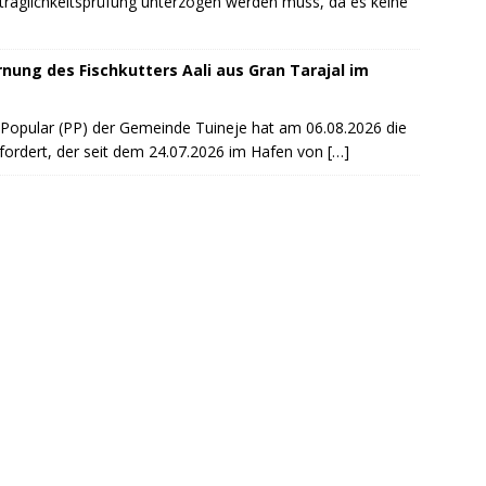
träglichkeitsprüfung unterzogen werden muss, da es keine
rnung des Fischkutters Aali aus Gran Tarajal im
 Popular (PP) der Gemeinde Tuineje hat am 06.08.2026 die
efordert, der seit dem 24.07.2026 im Hafen von
[…]