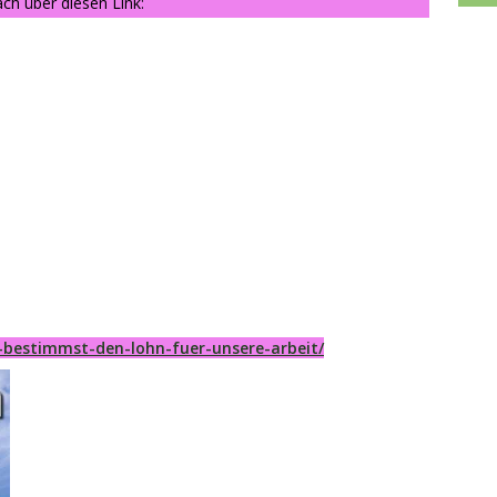
ch über diesen Link:
-bestimmst-den-lohn-fuer-unsere-arbeit/