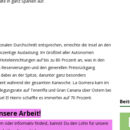
te in ganz Spanien auf.
onalen Durchschnitt entsprechen, erreichte die Insel an den
rozentige Auslastung. Im Großteil aller Autonomen
Hoteleinrichtungen auf bis zu 80 Prozent an, was in den
e-Reservierungen und den generellen Preisrückgang
 dabei an der Spitze, darunter ganz besonders
rozent während der gesamten Karwoche. La Gomera kam im
legungsrate auf Teneriffa und Gran Canaria über Ostern bei
sel El Hierro schaffte es immerhin auf 70 Prozent.
Beit
sere Arbeit!
am oder informativ findest, kannst Du den Lohn für unsere