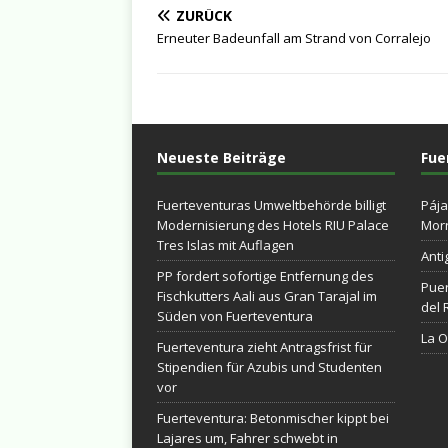
ZURÜCK
Erneuter Badeunfall am Strand von Corralejo
Neueste Beiträge
Fue
Fuerteventuras Umweltbehörde billigt
Pája
Modernisierung des Hotels RIU Palace
Morr
Tres Islas mit Auflagen
Anti
PP fordert sofortige Entfernung des
Puer
Fischkutters Aali aus Gran Tarajal im
del 
Süden von Fuerteventura
La Ol
Fuerteventura zieht Antragsfrist für
Stipendien für Azubis und Studenten
vor
Fuerteventura: Betonmischer kippt bei
Lajares um, Fahrer schwebt in