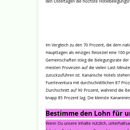
den Ostertagen die höchste Hotelbelegungsra
Im Vergleich zu den 70 Prozent, die dem nati
Haupttagen als einziges Reiseziel eine 100-p
Gemeinschaften stieg die Belegungsrate der 
meisten Provinzen auf die vielen Last-Minut
zurückzuführen ist. Kanarische Hotels stehen
Fuerteventura mit durchschnittlichen 87 P
Durchschnitt auf 90 Prozent, während die Be
knapp 85 Prozent lag. Die kleinste Kanarenin
Bestimme den Lohn für un
Wenn Du unsere Inhalte nützlich, unterhalts