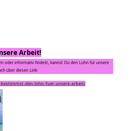
sere Arbeit!
am oder informativ findest, kannst Du den Lohn für unsere
ch über diesen Link:
-bestimmst-den-lohn-fuer-unsere-arbeit/