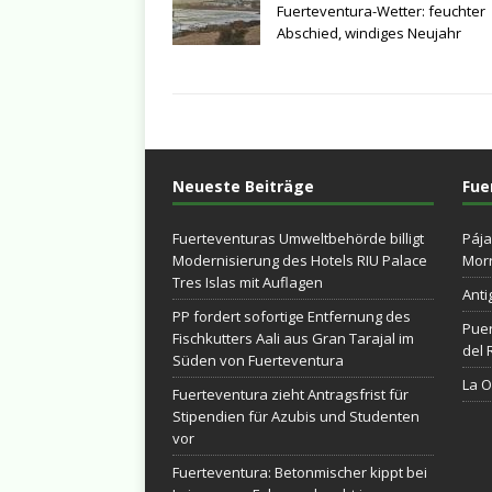
Fuerteventura-Wetter: feuchter
Abschied, windiges Neujahr
Neueste Beiträge
Fue
Fuerteventuras Umweltbehörde billigt
Pája
Modernisierung des Hotels RIU Palace
Morr
Tres Islas mit Auflagen
Anti
PP fordert sofortige Entfernung des
Puer
Fischkutters Aali aus Gran Tarajal im
del 
Süden von Fuerteventura
La Ol
Fuerteventura zieht Antragsfrist für
Stipendien für Azubis und Studenten
vor
Fuerteventura: Betonmischer kippt bei