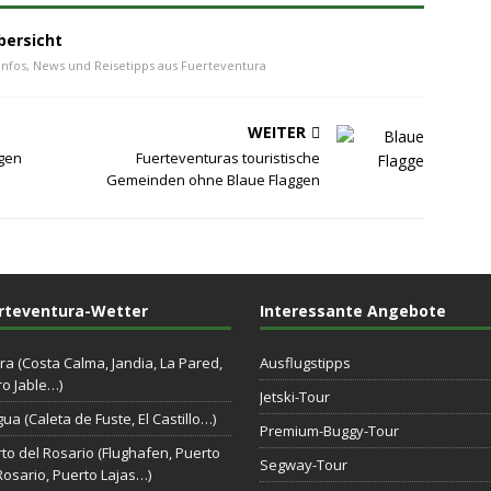
bersicht
Infos, News und Reisetipps aus Fuerteventura
WEITER
gen
Fuerteventuras touristische
Gemeinden ohne Blaue Flaggen
rteventura-Wetter
Interessante Angebote
ra (Costa Calma, Jandia, La Pared,
Ausflugstipps
o Jable…)
Jetski-Tour
gua (Caleta de Fuste, El Castillo…)
Premium-Buggy-Tour
to del Rosario (Flughafen, Puerto
Segway-Tour
Rosario, Puerto Lajas…)