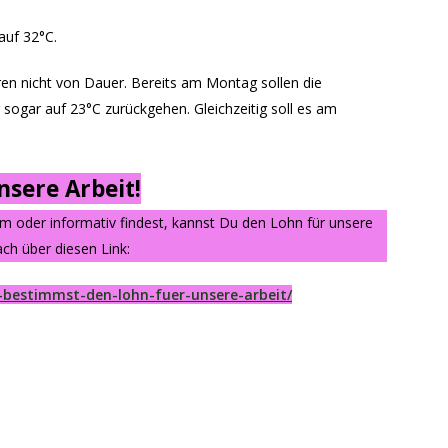
auf 32°C.
en nicht von Dauer. Bereits am Montag sollen die
ogar auf 23°C zurückgehen. Gleichzeitig soll es am
sere Arbeit!
am oder informativ findest, kannst Du den Lohn für unsere
ch über diesen Link:
-bestimmst-den-lohn-fuer-unsere-arbeit/