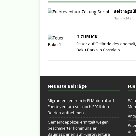
Beitragsü
Nachrichten, 
ZURÜCK
Feuer auf Gelände des ehemali
Baku-Parks in Corralejo
Neueste Beiträge
Fue
Migrantenzentrum in El Matorral auf
Pája
Fuerteventura soll noch 2026 den
Morr
Betrieb aufnehmen
Anti
Gemeindepolizei ermittelt wegen
Puer
beschmierter kommunaler
del 
Baumaschinen auf Fuerteventura