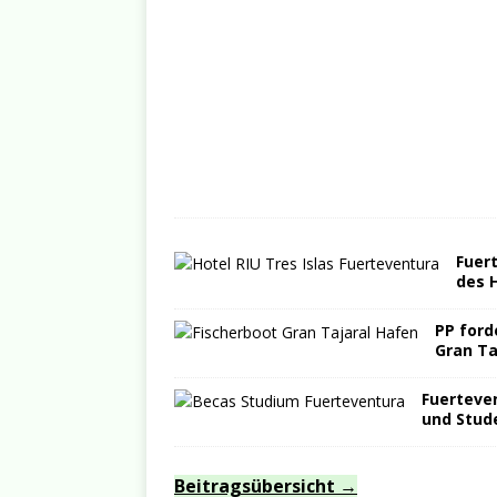
Fuer
des H
PP ford
Gran Ta
Fuerteven
und Stud
Beitragsübersicht