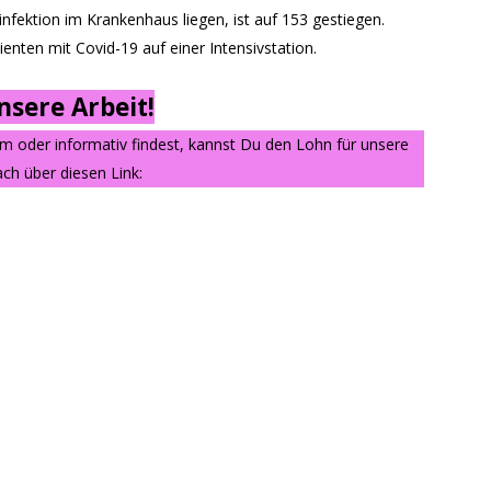
nfektion im Krankenhaus liegen, ist auf 153 gestiegen.
enten mit Covid-19 auf einer Intensivstation.
sere Arbeit!
am oder informativ findest, kannst Du den Lohn für unsere
ch über diesen Link: