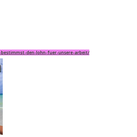
-bestimmst-den-lohn-fuer-unsere-arbeit/