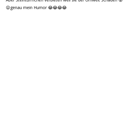
😛genau mein Humor 😂😂😂😂