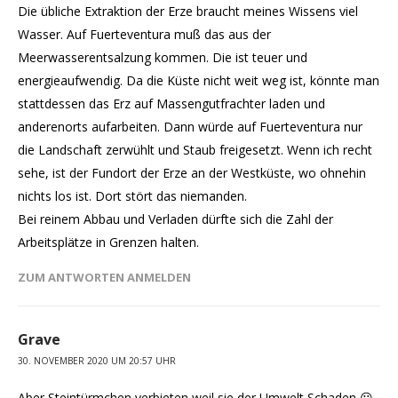
Die übliche Extraktion der Erze braucht meines Wissens viel
Wasser. Auf Fuerteventura muß das aus der
Meerwasserentsalzung kommen. Die ist teuer und
energieaufwendig. Da die Küste nicht weit weg ist, könnte man
stattdessen das Erz auf Massengutfrachter laden und
anderenorts aufarbeiten. Dann würde auf Fuerteventura nur
die Landschaft zerwühlt und Staub freigesetzt. Wenn ich recht
sehe, ist der Fundort der Erze an der Westküste, wo ohnehin
nichts los ist. Dort stört das niemanden.
Bei reinem Abbau und Verladen dürfte sich die Zahl der
Arbeitsplätze in Grenzen halten.
ZUM ANTWORTEN ANMELDEN
Grave
30. NOVEMBER 2020 UM 20:57 UHR
Aber Steintürmchen verbieten weil sie der Umwelt Schaden 😛