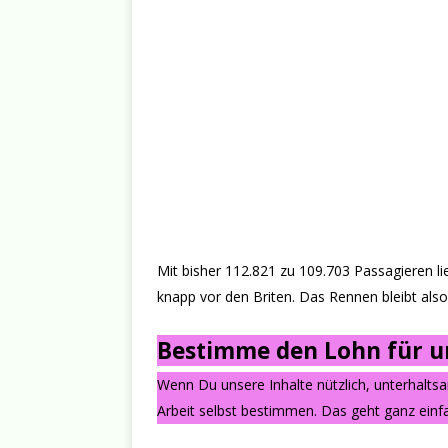
Mit bisher 112.821 zu 109.703 Passagieren l
knapp vor den Briten. Das Rennen bleibt als
Bestimme den Lohn für un
Wenn Du unsere Inhalte nützlich, unterhalts
Arbeit selbst bestimmen. Das geht ganz einfa