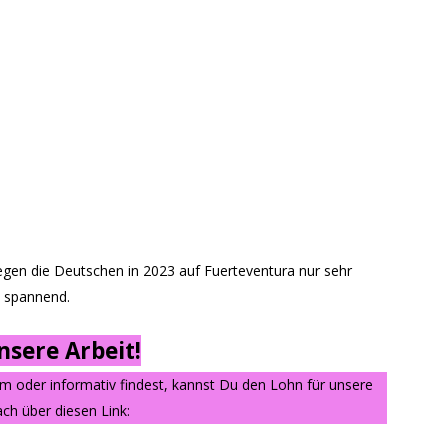
iegen die Deutschen in 2023 auf Fuerteventura nur sehr
o spannend.
sere Arbeit!
am oder informativ findest, kannst Du den Lohn für unsere
ch über diesen Link: