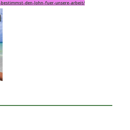
-bestimmst-den-lohn-fuer-unsere-arbeit/