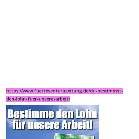
https://www.fuerteventurazeitung.de/du-bestimmst-
den-lohn-fuer-unsere-arbeit/