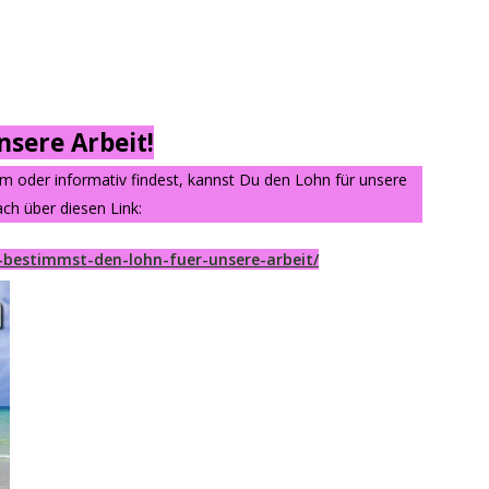
sere Arbeit!
am oder informativ findest, kannst Du den Lohn für unsere
ch über diesen Link:
-bestimmst-den-lohn-fuer-unsere-arbeit/