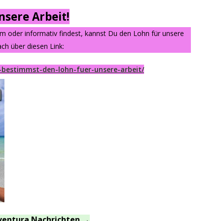
sere Arbeit!
am oder informativ findest, kannst Du den Lohn für unsere
ch über diesen Link:
-bestimmst-den-lohn-fuer-unsere-arbeit/
ventura Nachrichten