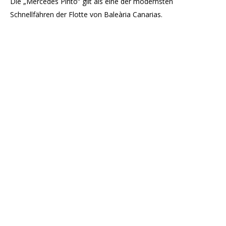
Die „Mercedes Pinto“ gilt als eine der modernsten
Schnellfähren der Flotte von Baleària Canarias.