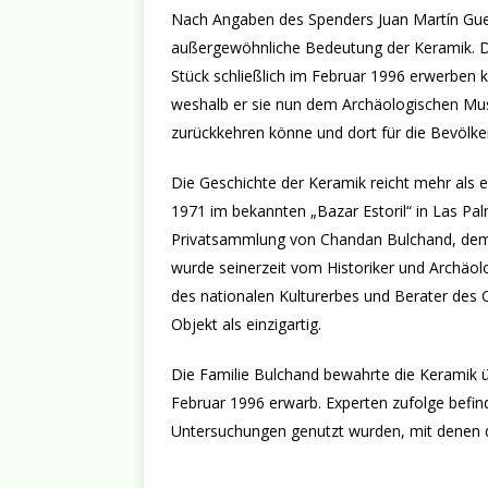
Nach Angaben des Spenders Juan Martín Guerr
außergewöhnliche Bedeutung der Keramik. Des
Stück schließlich im Februar 1996 erwerben 
weshalb er sie nun dem Archäologischen Mu
zurückkehren könne und dort für die Bevölk
Die Geschichte der Keramik reicht mehr als e
1971 im bekannten „Bazar Estoril“ in Las Pa
Privatsammlung von Chandan Bulchand, dem i
wurde seinerzeit vom Historiker und Archäolog
des nationalen Kulturerbes und Berater des C
Objekt als einzigartig.
Die Familie Bulchand bewahrte die Keramik ü
Februar 1996 erwarb. Experten zufolge befind
Untersuchungen genutzt wurden, mit denen d