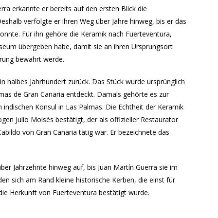
a erkannte er bereits auf den ersten Blick die
halb verfolgte er ihren Weg über Jahre hinweg, bis er das
konnte. Für ihn gehöre die Keramik nach Fuerteventura,
seum übergeben habe, damit sie an ihren Ursprungsort
erung bewahrt werde.
in halbes Jahrhundert zurück. Das Stück wurde ursprünglich
lmas de Gran Canaria entdeckt. Damals gehörte es zur
ndischen Konsul in Las Palmas. Die Echtheit der Keramik
en Julio Moisés bestätigt, der als offizieller Restaurator
abildo von Gran Canaria tätig war. Er bezeichnete das
ber Jahrzehnte hinweg auf, bis Juan Martín Guerra sie im
en sich am Rand kleine historische Kerben, die einst für
ie Herkunft von Fuerteventura bestätigt wurde.