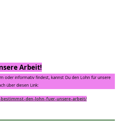
sere Arbeit!
am oder informativ findest, kannst Du den Lohn für unsere
ch über diesen Link:
-bestimmst-den-lohn-fuer-unsere-arbeit/