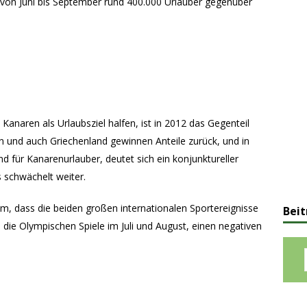
t von Juni bis September rund 400.000 Urlauber gegenüber
anaren als Urlaubsziel halfen, ist in 2012 das Gegenteil
n und auch Griechenland gewinnen Anteile zurück, und in
d für Kanarenurlauber, deutet sich ein konjunktureller
 schwächelt weiter.
 dass die beiden großen internationalen Sportereignisse
Beit
die Olympischen Spiele im Juli und August, einen negativen