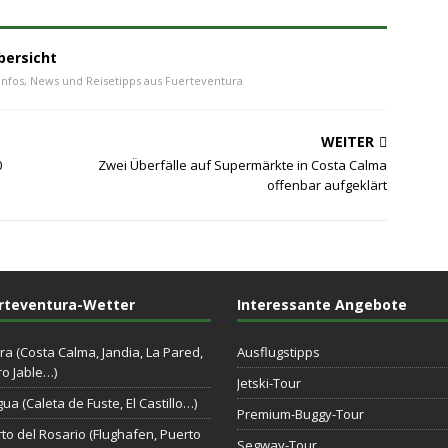
bersicht
Infos, News und Reisetipps aus Fuerteventura
WEITER
0
Zwei Überfälle auf Supermärkte in Costa Calma
offenbar aufgeklärt
rteventura-Wetter
Interessante Angebote
ra (Costa Calma, Jandia, La Pared,
Ausflugstipps
o Jable…)
Jetski-Tour
gua (Caleta de Fuste, El Castillo…)
Premium-Buggy-Tour
to del Rosario (Flughafen, Puerto
Segway-Tour