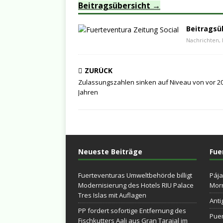
Beitragsübersicht
Beitragsü
Nachrichten, 
ZURÜCK
Zulassungszahlen sinken auf Niveau von vor 2
Jahren
Neueste Beiträge
Fue
Fuerteventuras Umweltbehörde billigt
Pája
Modernisierung des Hotels RIU Palace
Morr
Tres Islas mit Auflagen
Anti
PP fordert sofortige Entfernung des
Puer
Fischkutters Aali aus Gran Tarajal im