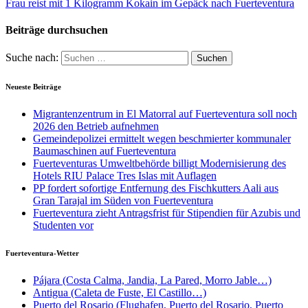
Frau reist mit 1 Kilogramm Kokain im Gepäck nach Fuerteventura
Beiträge durchsuchen
Suche nach:
Neueste Beiträge
Migrantenzentrum in El Matorral auf Fuerteventura soll noch
2026 den Betrieb aufnehmen
Gemeindepolizei ermittelt wegen beschmierter kommunaler
Baumaschinen auf Fuerteventura
Fuerteventuras Umweltbehörde billigt Modernisierung des
Hotels RIU Palace Tres Islas mit Auflagen
PP fordert sofortige Entfernung des Fischkutters Aali aus
Gran Tarajal im Süden von Fuerteventura
Fuerteventura zieht Antragsfrist für Stipendien für Azubis und
Studenten vor
Fuerteventura-Wetter
Pájara (Costa Calma, Jandia, La Pared, Morro Jable…)
Antigua (Caleta de Fuste, El Castillo…)
Puerto del Rosario (Flughafen, Puerto del Rosario, Puerto