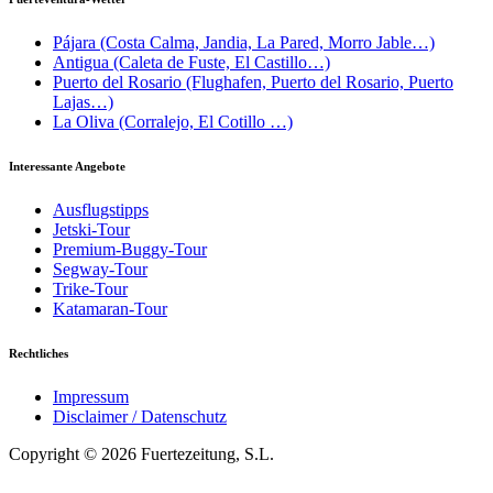
Pájara (Costa Calma, Jandia, La Pared, Morro Jable…)
Antigua (Caleta de Fuste, El Castillo…)
Puerto del Rosario (Flughafen, Puerto del Rosario, Puerto
Lajas…)
La Oliva (Corralejo, El Cotillo …)
Interessante Angebote
Ausflugstipps
Jetski-Tour
Premium-Buggy-Tour
Segway-Tour
Trike-Tour
Katamaran-Tour
Rechtliches
Impressum
Disclaimer / Datenschutz
Copyright © 2026 Fuertezeitung, S.L.