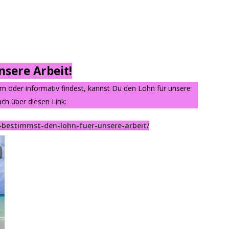
sere Arbeit!
am oder informativ findest, kannst Du den Lohn für unsere
ch über diesen Link:
-bestimmst-den-lohn-fuer-unsere-arbeit/