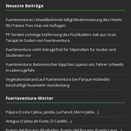
Neueste Beiträge
Fuerteventuras Umweltbehörde billigt Modernisierung des Hotels
RIU Palace Tres Islas mit Auflagen
PP fordert sofortige Entfernung des Fischkutters Aali aus Gran
Tarajal im Süden von Fuerteventura
Fuerteventura zieht Antragsfrist für Stipendien für Azubis und
Studenten vor
Fuerteventura: Betonmischer kippt bei Lajares um, Fahrer schwebt
in Lebensgefahr
Vegetationsbrand auf Fuerteventura bei Parque Holandés
beschäftigt Feuerwehr stundenlang
Fuerteventura-Wetter
Pájara (Costa Calma, Jandia, La Pared, Morro Jable…)
Antigua (Caleta de Fuste, El Castillo…)
Puerto del Rosario (Flughafen, Puerto del Rosario, Puerto Lajas…)