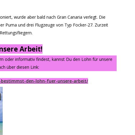
ioniert, wurde aber bald nach Gran Canaria verlegt. Die
uper Puma und drei Flugzeuge von Typ Focker-27. Zurzeit
Rettungsfliegern.
sere Arbeit!
am oder informativ findest, kannst Du den Lohn für unsere
ch über diesen Link:
-bestimmst-den-lohn-fuer-unsere-arbeit/