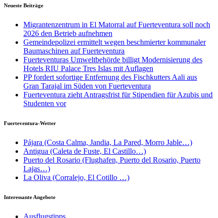
Neueste Beiträge
Migrantenzentrum in El Matorral auf Fuerteventura soll noch
2026 den Betrieb aufnehmen
Gemeindepolizei ermittelt wegen beschmierter kommunaler
Baumaschinen auf Fuerteventura
Fuerteventuras Umweltbehörde billigt Modernisierung des
Hotels RIU Palace Tres Islas mit Auflagen
PP fordert sofortige Entfernung des Fischkutters Aali aus
Gran Tarajal im Süden von Fuerteventura
Fuerteventura zieht Antragsfrist für Stipendien für Azubis und
Studenten vor
Fuerteventura-Wetter
Pájara (Costa Calma, Jandia, La Pared, Morro Jable…)
Antigua (Caleta de Fuste, El Castillo…)
Puerto del Rosario (Flughafen, Puerto del Rosario, Puerto
Lajas…)
La Oliva (Corralejo, El Cotillo …)
Interessante Angebote
Ausflugstipps