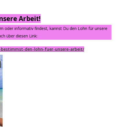
sere Arbeit!
am oder informativ findest, kannst Du den Lohn für unsere
ch über diesen Link:
-bestimmst-den-lohn-fuer-unsere-arbeit/