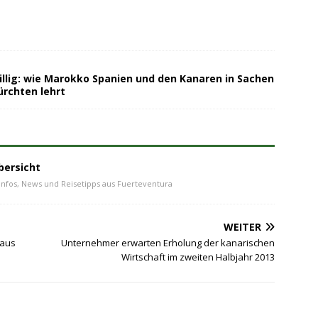
illig: wie Marokko Spanien und den Kanaren in Sachen
ürchten lehrt
bersicht
Infos, News und Reisetipps aus Fuerteventura
WEITER
 aus
Unternehmer erwarten Erholung der kanarischen
Wirtschaft im zweiten Halbjahr 2013