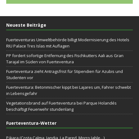
Neueste Beiträge
Fuerteventuras Umweltbehörde billigt Modernisierung des Hotels
RIU Palace Tres Islas mit Auflagen
PP fordert sofortige Entfernung des Fischkutters Aali aus Gran
Tarajal im Süden von Fuerteventura
Fuerteventura zieht Antragsfrist für Stipendien für Azubis und
Studenten vor
Fuerteventura: Betonmischer kippt bei Lajares um, Fahrer schwebt
in Lebensgefahr
Vegetationsbrand auf Fuerteventura bei Parque Holandés
beschäftigt Feuerwehr stundenlang
Fuerteventura-Wetter
Pájara (Costa Calma, Jandia, La Pared, Morro Jable…)