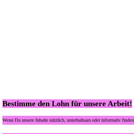
Bestimme den Lohn für unsere Arbeit!
Wenn Du unsere Inhalte nützlich, unterhaltsam oder informativ findes