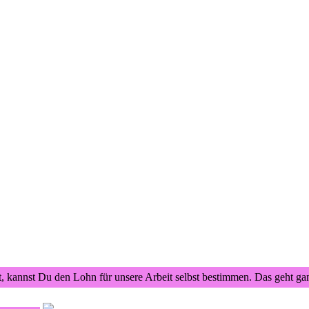
t, kannst Du den Lohn für unsere Arbeit selbst bestimmen. Das geht ga