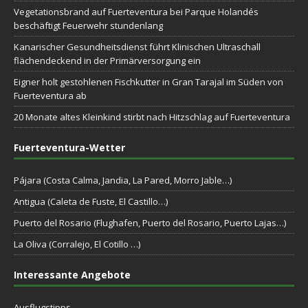
Vegetationsbrand auf Fuerteventura bei Parque Holandés
beschäftigt Feuerwehr stundenlang
Kanarischer Gesundheitsdienst führt Klinischen Ultraschall
flächendeckend in der Primärversorgung ein
Eigner holt gestohlenen Fischkutter in Gran Tarajal im Süden von
Fuerteventura ab
20 Monate altes Kleinkind stirbt nach Hitzschlag auf Fuerteventura
Fuerteventura-Wetter
Pájara (Costa Calma, Jandia, La Pared, Morro Jable…)
Antigua (Caleta de Fuste, El Castillo…)
Puerto del Rosario (Flughafen, Puerto del Rosario, Puerto Lajas…)
La Oliva (Corralejo, El Cotillo …)
Interessante Angebote
Ausflugstipps