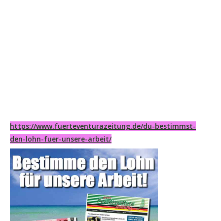
https://www.fuerteventurazeitung.de/du-bestimmst-
den-lohn-fuer-unsere-arbeit/