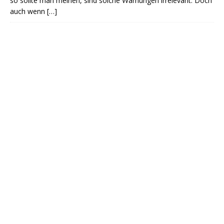
so sollte man meinen, sind solche Warnungen irrelevant. Doch
auch wenn
[…]