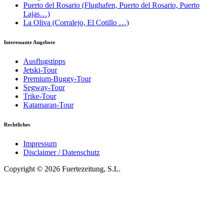
Puerto del Rosario (Flughafen, Puerto del Rosario, Puerto
Lajas…)
La Oliva (Corralejo, El Cotillo …)
Interessante Angebote
Ausflugstipps
Jetski-Tour
Premium-Buggy-Tour
Segway-Tour
Trike-Tour
Katamaran-Tour
Rechtliches
Impressum
Disclaimer / Datenschutz
Copyright © 2026 Fuertezeitung, S.L.