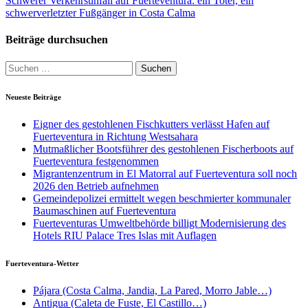
Schwerer Verkehrsunfall auf Fuerteventura: ein Toter, ein
schwerverletzter Fußgänger in Costa Calma
Beiträge durchsuchen
Suche
nach:
Neueste Beiträge
Eigner des gestohlenen Fischkutters verlässt Hafen auf
Fuerteventura in Richtung Westsahara
Mutmaßlicher Bootsführer des gestohlenen Fischerboots auf
Fuerteventura festgenommen
Migrantenzentrum in El Matorral auf Fuerteventura soll noch
2026 den Betrieb aufnehmen
Gemeindepolizei ermittelt wegen beschmierter kommunaler
Baumaschinen auf Fuerteventura
Fuerteventuras Umweltbehörde billigt Modernisierung des
Hotels RIU Palace Tres Islas mit Auflagen
Fuerteventura-Wetter
Pájara (Costa Calma, Jandia, La Pared, Morro Jable…)
Antigua (Caleta de Fuste, El Castillo…)