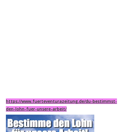
https://www.fuerteventurazeitung.de/du-bestimmst-
den-lohn-fuer-unsere-arbeit/