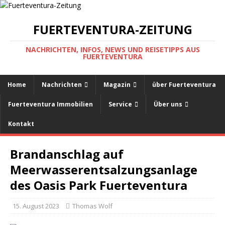
FUERTEVENTURA-ZEITUNG
NACHRICHTEN, INFOS, NEWS UND REISETIPPS AUS
FUERTEVENTURA
Home
Nachrichten
Magazin
über Fuerteventura
Fuerteventura Immobilien
Service
Über uns
Kontakt
Brandanschlag auf
Meerwasserentsalzungsanlage
des Oasis Park Fuerteventura
15. August 2023
Thomas Wolf