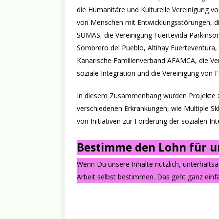
die Humanitäre und Kulturelle Vereinigung vo
von Menschen mit Entwicklungsstörungen, die
SUMAS, die Vereinigung Fuertevida Parkinson 
Sombrero del Pueblo, Altihay Fuerteventura,
Kanarische Familienverband AFAMCA, die Ver
soziale Integration und die Vereinigung von 
In diesem Zusammenhang wurden Projekte z
verschiedenen Erkrankungen, wie Multiple S
von Initiativen zur Förderung der sozialen In
Bestimme den Lohn für un
Wenn Du unsere Inhalte nützlich, unterhalts
Arbeit selbst bestimmen. Das geht ganz einfa