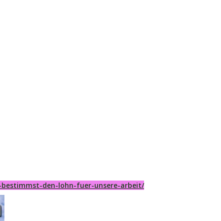
-bestimmst-den-lohn-fuer-unsere-arbeit/