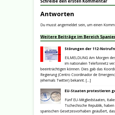
Schreibe den ersten Kommentar
Antworten
Du musst
angemeldet
sein, um einen Komm
Weitere Beiträge im Bereich Spanie
Störungen der 112-Notruf
EILMELDUNG Am Morgen des 2
im nationalen Telefonnetz verz
beeinträchtigen können. Dies gab das Koordi
Regierung (Centro Coordinador de Emergenci
(ehemals Twitter) bekannt.
[…]
EU-Staaten protestieren 
Fünf EU-Mitgliedstaaten, Ital
Tschechische Republik, haben i
spanischen Gesetzesvorhaben geäußert, da