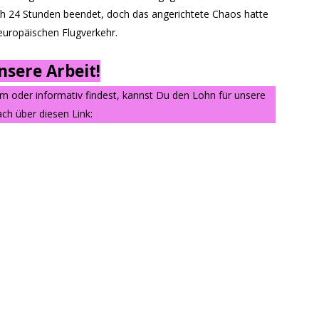
 24 Stunden beendet, doch das angerichtete Chaos hatte
europäischen Flugverkehr.
sere Arbeit!
am oder informativ findest, kannst Du den Lohn für unsere
ch über diesen Link: