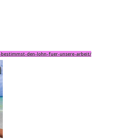
-bestimmst-den-lohn-fuer-unsere-arbeit/