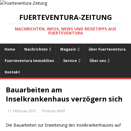
FUERTEVENTURA-ZEITUNG
NACHRICHTEN, INFOS, NEWS UND REISETIPPS AUS
FUERTEVENTURA
Home
Nachrichten
Magazin
über Fuerteventura
Fuerteventura Immobilien
Service
Über uns
Kontakt
Bauarbeiten am
Inselkrankenhaus verzögern sich
11. Februar 2012
Thomas Wolf
Die Bauarbeiten zur Erweiterung des Inselkrankenhauses auf