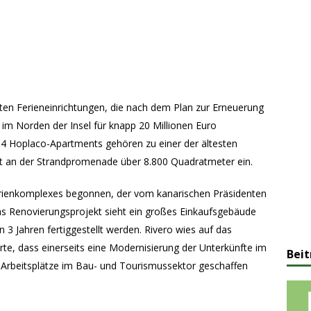
nten Ferieneinrichtungen, die nach dem Plan zur Erneuerung
m Norden der Insel für knapp 20 Millionen Euro
14 Hoplaco-Apartments gehören zu einer der ältesten
kt an der Strandpromenade über 8.800 Quadratmeter ein.
rienkomplexes begonnen, der vom kanarischen Präsidenten
Das Renovierungsprojekt sieht ein großes Einkaufsgebäude
n 3 Jahren fertiggestellt werden. Rivero wies auf das
ärte, dass einerseits eine Modernisierung der Unterkünfte im
Beit
 Arbeitsplätze im Bau- und Tourismussektor geschaffen