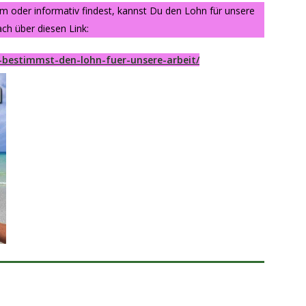
am oder informativ findest, kannst Du den Lohn für unsere
ch über diesen Link:
-bestimmst-den-lohn-fuer-unsere-arbeit/