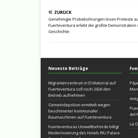
ZURÜCK
Genehmigte Probebohrungen lösen Proteste au
Fuerteventura erlebt die größte Demonstration 
Geschichte
Neueste Beiträge
Fue
Migrantenzentrum in El Matorral auf
Pája
Fuerteventura soll noch 2026 den
Morr
Betrieb aufnehmen
Anti
Gemeindepolizei ermittelt wegen
Puer
beschmierter kommunaler
del 
Baumaschinen auf Fuerteventura
La Ol
Fuerteventuras Umweltbehörde billigt
Modernisierung des Hotels RIU Palace