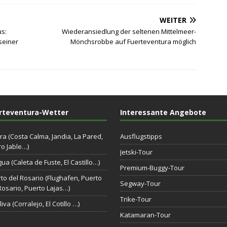
WEITER
s:
Wiederansiedlung der seltenen Mittelmeer-
seiner
Mönchsrobbe auf Fuerteventura möglich
rteventura-Wetter
Interessante Angebote
ra (Costa Calma, Jandia, La Pared,
Ausflugstipps
o Jable…)
Jetski-Tour
gua (Caleta de Fuste, El Castillo…)
Premium-Buggy-Tour
to del Rosario (Flughafen, Puerto
Segway-Tour
Rosario, Puerto Lajas…)
Trike-Tour
iva (Corralejo, El Cotillo …)
Katamaran-Tour