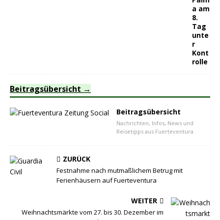
a am
8.
Tag
unte
r
Kont
rolle
Beitragsübersicht
Beitragsübersicht
Nachrichten, Infos, News und
Reisetipps aus Fuerteventura
ZURÜCK
Festnahme nach mutmaßlichem Betrug mit
Ferienhäusern auf Fuerteventura
WEITER
Weihnachtsmärkte vom 27. bis 30. Dezember im