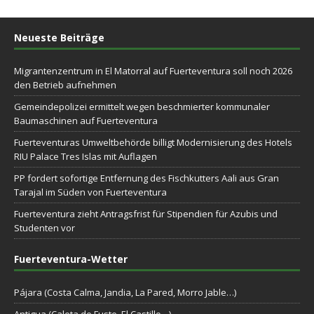
Neueste Beiträge
Migrantenzentrum in El Matorral auf Fuerteventura soll noch 2026
den Betrieb aufnehmen
Gemeindepolizei ermittelt wegen beschmierter kommunaler
Baumaschinen auf Fuerteventura
Fuerteventuras Umweltbehörde billigt Modernisierung des Hotels
RIU Palace Tres Islas mit Auflagen
PP fordert sofortige Entfernung des Fischkutters Aali aus Gran
Tarajal im Süden von Fuerteventura
Fuerteventura zieht Antragsfrist für Stipendien für Azubis und
Studenten vor
Fuerteventura-Wetter
Pájara (Costa Calma, Jandia, La Pared, Morro Jable…)
Antigua (Caleta de Fuste, El Castillo…)