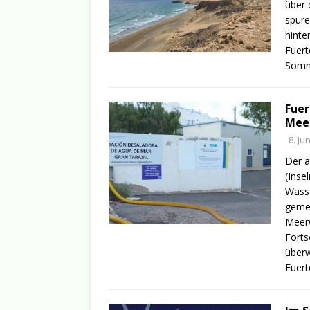
über 
spüre
hinte
Fuert
Somme
Fuer
Meer
8. Ju
Der a
(Inse
Wasse
gemei
Meerw
Forts
überw
Fuert