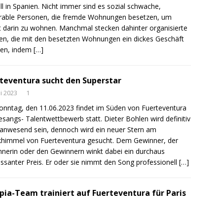
ll in Spanien. Nicht immer sind es sozial schwache,
rable Personen, die fremde Wohnungen besetzen, um
t darin zu wohnen. Manchmal stecken dahinter organisierte
n, die mit den besetzten Wohnungen ein dickes Geschäft
en, indem
[…]
teventura sucht den Superstar
ni 2023
1
nntag, den 11.06.2023 findet im Süden von Fuerteventura
esangs- Talentwettbewerb statt. Dieter Bohlen wird definitiv
 anwesend sein, dennoch wird ein neuer Stern am
himmel von Fuerteventura gesucht. Dem Gewinner, der
nerin oder den Gewinnern winkt dabei ein durchaus
essanter Preis. Er oder sie nimmt den Song professionell
[…]
ia-Team trainiert auf Fuerteventura für Paris