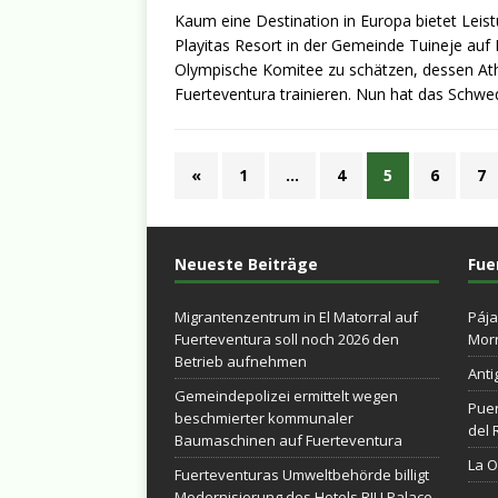
Kaum eine Destination in Europa bietet Leis
Playitas Resort in der Gemeinde Tuineje auf
Olympische Komitee zu schätzen, dessen Athl
Fuerteventura trainieren. Nun hat das Schwe
«
1
…
4
5
6
7
Neueste Beiträge
Fue
Migrantenzentrum in El Matorral auf
Pája
Fuerteventura soll noch 2026 den
Morr
Betrieb aufnehmen
Anti
Gemeindepolizei ermittelt wegen
Puer
beschmierter kommunaler
del 
Baumaschinen auf Fuerteventura
La Ol
Fuerteventuras Umweltbehörde billigt
Modernisierung des Hotels RIU Palace