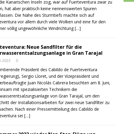
die Kanarischen Inseln zog, war auf Fuerteventura zwar zu
n, hat aber praktisch keine nennenswerten Spuren
rlassen. Die Nähe des Sturmtiefs machte sich auf
eventura vor allem durch viele Wolken und eine für den
r völlig ungewöhnliche Windrichtung
[…]
teventura: Neue Sandfilter für die
wasserentsalzungsanlage in Gran Tarajal
ni 2023
0
mtierende Präsident des Cabildo de Fuerteventura
lregierung), Sergio Lloret, und der Vizepräsident und
rbeauftragte Juan Nicolás Cabrera besuchten am 8. Juni,
nsam mit spezialisierten Technikern die
asserentsalzungsanlage von Gran Tarajal, um den
chritt der Installationsarbeiten für zwei neue Sandfilter zu
achen. Nach einer Pressemitteilung des Cabildo de
eventura sei
[…]