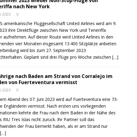
ommer 2023 wieder Non-Stop-Flüge von
riffa nach New York
ni 2023
0
S-amerikanische Fluggesellschaft United Airlines wird am 9.
2023 ihre Direktflüge zwischen New York und Teneriffa
r aufnehmen. Auf dieser Route wird United Airlines in den
nden vier Monaten insgesamt 13.400 Sitzplätze anbieten.
erbindung wird bis zum 27. September 2023
chterhalten. Geplant sind drei Flüge pro Woche zwischen
[…]
ährige nach Baden am Strand von Corralejo im
en von Fuerteventura vermisst
ni 2023
0
dem Abend des 07. Juni 2023 wird auf Fuerteventura eine 73-
ge Engländerin vermisst. Nach ersten uns vorliegenden
mationen kehrte die Frau nach dem Baden in der Nähe des
s RIU Tres Islas nicht zurück. Ihr Partner soll das
hwinden der Frau bemerkt haben, als er am Strand nur
[…]