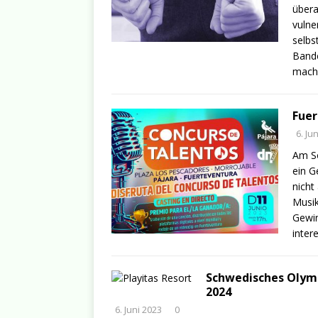
übera
vulne
selbs
Bande
mach
Fuer
6. Ju
Am So
ein G
nicht
Musik
Gewin
inter
Schwedisches Olymp
2024
6. Juni 2023
0