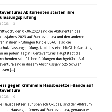
teventuras Abiturienten starten ihre
zulassungsprüfung
ni 2023
3
Mittwoch, den 07.06.2023 sind die Abiturienten des
lussjahres 2023 auf Fuerteventura und den anderen
en in ihren Prüfungen für die EBAU, also die
chulzulassungsprüfung. Noch bis einschließlich Samstag
n an jedem Tag in Fuerteventuras Hauptstadt die
rechenden schriftlichen Prüfungen durchgeführt. Auf
eventura sind in diesem Abschlussjahr 525 Schüler
lassen
[…]
ess gegen kriminelle Hausbesetzer-Bande auf
teventura
ni 2023
9
ale Hausbesetzer, auf Spanisch Okupas, sind der Albtraum
 jeden Hauseigentümers auf Fuerteventura, genauso wie