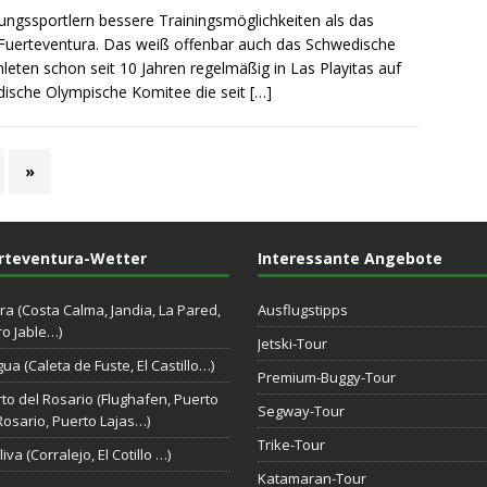
tungssportlern bessere Trainingsmöglichkeiten als das
 Fuerteventura. Das weiß offenbar auch das Schwedische
eten schon seit 10 Jahren regelmäßig in Las Playitas auf
dische Olympische Komitee die seit
[…]
»
rteventura-Wetter
Interessante Angebote
ra (Costa Calma, Jandia, La Pared,
Ausflugstipps
o Jable…)
Jetski-Tour
gua (Caleta de Fuste, El Castillo…)
Premium-Buggy-Tour
to del Rosario (Flughafen, Puerto
Segway-Tour
Rosario, Puerto Lajas…)
Trike-Tour
iva (Corralejo, El Cotillo …)
Katamaran-Tour