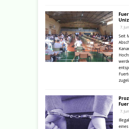
Fuer
Uni
7. Ju
Seit 
Absch
Kanar
Hochs
werde
entsp
Fuert
zuge
Proz
Fuer
7. Ju
Illeg
eines