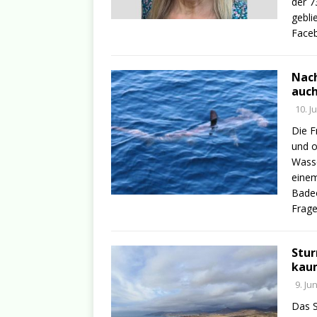
der 7
gebli
Face
Nach
auch
10. J
Die F
und o
Wasse
einem
Badeo
Frage
Stur
kaum
9. Ju
Das S