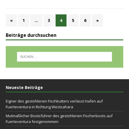
«
1
…
3
4
5
6
»
Beiträge durchsuchen
Neueste Beiträge
Eigner des gestohlenen Fischkutters verlässt Hafen auf
Fuerteventura in Richtung Westsahara
Mutmaßlicher Bootsführer des gestohlenen Fischerboots auf
Fuerteventura festgenommen