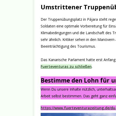
Umstrittener Truppenüb
Der Truppenübungsplatz in Pájara steht regelmä
Soldaten eine optimale Vorbereitung für Eins
Klimabedingungen und die Landschaft des Tr
sehr ähnlich. Kritiker sehen in den Manöver
Beeinträchtigung des Tourismus.
Das Kanarische Parlament hatte erst Anfang
Fuerteventuras zu schließen
.
Bestimme den Lohn für un
Wenn Du unsere Inhalte nützlich, unterhalts
Arbeit selbst bestimmen. Das geht ganz einfa
https://www.fuerteventurazeitung.de/du