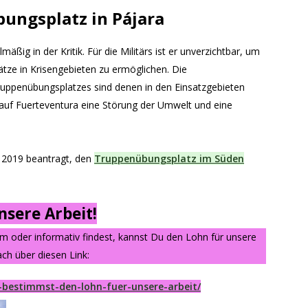
ungsplatz in Pájara
ßig in der Kritik. Für die Militärs ist er unverzichtbar, um
ätze in Krisengebieten zu ermöglichen. Die
uppenübungsplatzes sind denen in den Einsatzgebieten
n auf Fuerteventura eine Störung der Umwelt und eine
 2019 beantragt, den
Truppenübungsplatz im Süden
sere Arbeit!
am oder informativ findest, kannst Du den Lohn für unsere
ch über diesen Link:
-bestimmst-den-lohn-fuer-unsere-arbeit/