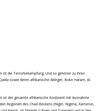
om ist die Terrorbekämpfung. Und so gehören zu ihren
-Qaida sowie deren afrikanische Ableger, Boko Haram, Al-
m ist der gesamte afrikanische Kontinent mit Ausnahme
n den Regionen des Chad-Beckens (Niger, Nigeria, Kamerun,
 und Kenia), im Magreb (Libyen und Tunesien) und in den