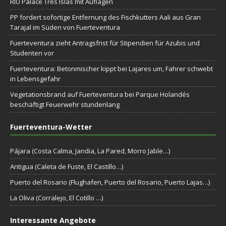
RIU Palace Tres Islas mit Auflagen
PP fordert sofortige Entfernung des Fischkutters Aali aus Gran
Tarajal im Süden von Fuerteventura
Fuerteventura zieht Antragsfrist für Stipendien für Azubis und
Studenten vor
Fuerteventura: Betonmischer kippt bei Lajares um, Fahrer schwebt
in Lebensgefahr
Vegetationsbrand auf Fuerteventura bei Parque Holandés
beschäftigt Feuerwehr stundenlang
Fuerteventura-Wetter
Pájara (Costa Calma, Jandia, La Pared, Morro Jable…)
Antigua (Caleta de Fuste, El Castillo…)
Puerto del Rosario (Flughafen, Puerto del Rosario, Puerto Lajas…)
La Oliva (Corralejo, El Cotillo …)
Interessante Angebote