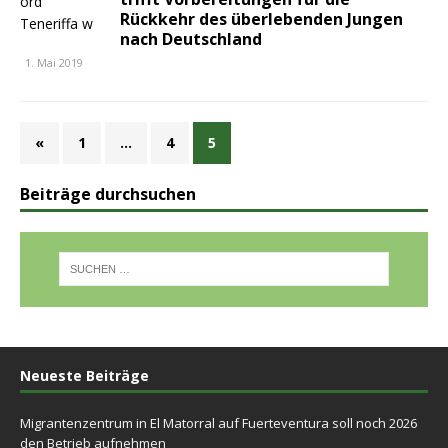
Rückkehr des überlebenden Jungen
nach Deutschland
1. Mai 2019
«
1
…
4
5
Beiträge durchsuchen
Neueste Beiträge
Migrantenzentrum in El Matorral auf Fuerteventura soll noch 2026
den Betrieb aufnehmen