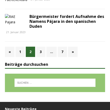
Bürgermeister fordert Aufnahme des
Namens Pájara in den spanischen
Duden
21. Januar 2023
«
1
2
3
…
7
»
Beiträge durchsuchen
Neueste Beiträge