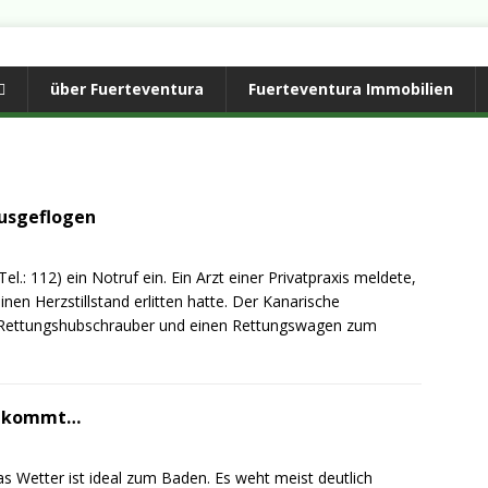
über Fuerteventura
Fuerteventura Immobilien
ausgeflogen
l.: 112) ein Notruf ein. Ein Arzt einer Privatpraxis meldete,
en Herzstillstand erlitten hatte. Der Kanarische
n Rettungshubschrauber und einen Rettungswagen zum
st kommt…
as Wetter ist ideal zum Baden. Es weht meist deutlich