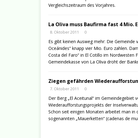
Vergleichszeitraum des Vorjahres.
La Oliva muss Baufirma fast 4 Mio. 
8. Oktober 2011
0
Es gibt keinen Ausweg mehr: Die Gemeinde v
Oceánides“ knapp vier Mio. Euro zahlen. Da
Costa del Faro“ in El Cotillo im Nordwesten
Gemeindekasse von La Oliva droht der Bankr
Ziegen gefährden Wiederaufforstu
7. Oktober 2011
0
Der Berg „El Aceitunal“ im Gemeindegebiet v
Wiederaufforstungsprojekts der Inselverwal
Schon seit einigen Monaten arbeitet man in 
sogenannten „Mauerketten“ (cadenas de muro